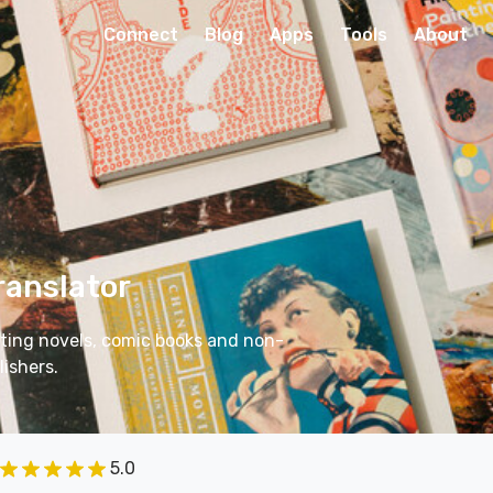
Connect
Blog
Apps
Tools
About
ranslator
lating novels, comic books and non-
lishers.
5.0