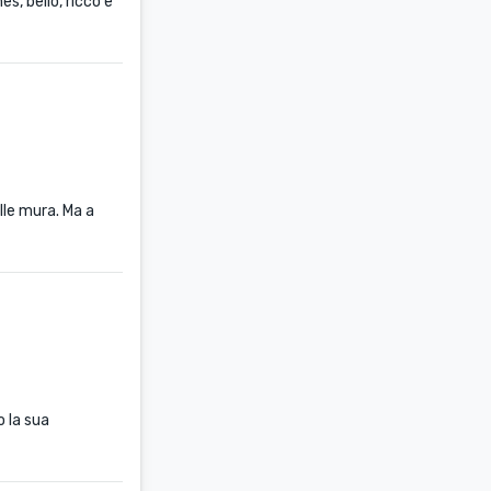
s, bello, ricco e
lle mura. Ma a
o la sua