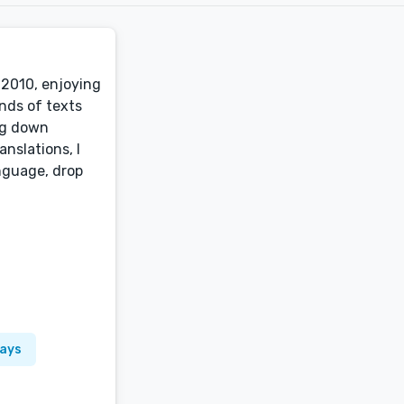
e 2010, enjoying
inds of texts
ing down
nslations, I
anguage, drop
lays