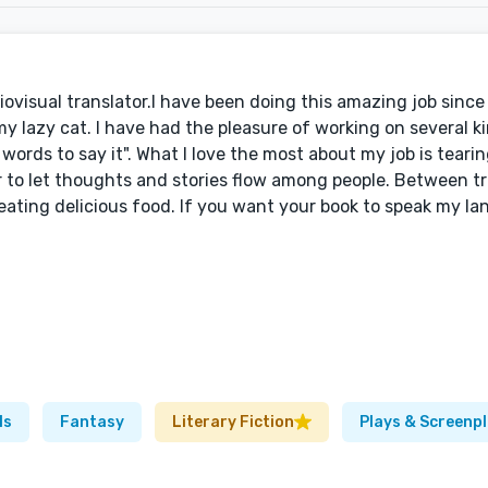
diovisual translator.I have been doing this amazing job sinc
y lazy cat. I have had the pleasure of working on several k
ords to say it". What I love the most about my job is tear
r to let thoughts and stories flow among people. Between tra
 eating delicious food. If you want your book to speak my l
ls
Fantasy
Literary Fiction
Plays & Screenp