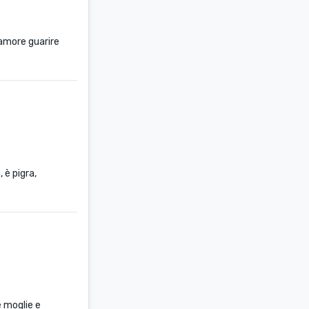
 amore guarire
 è pigra,
e moglie e