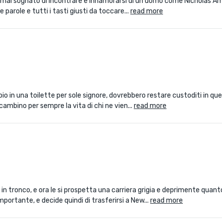
be mai sognato di incontrare e innamorarsi di un uomo come Nicholas Ame
parole e tutti i tasti giusti da toccare...
read more
pio in una toilette per sole signore, dovrebbero restare custoditi in que
ambino per sempre la vita di chi ne vien...
read more
 in tronco, e ora le si prospetta una carriera grigia e deprimente quant
portante, e decide quindi di trasferirsi a New...
read more