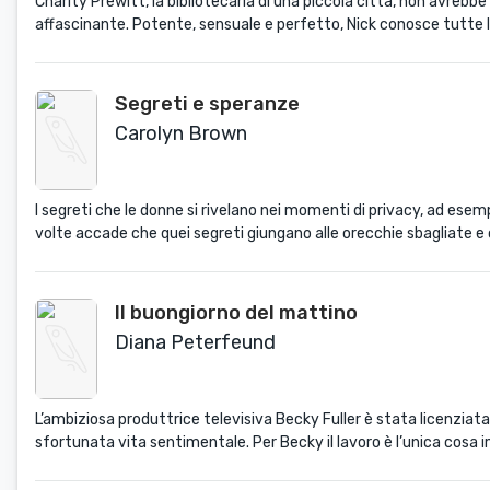
Charity Prewitt, la bibliotecaria di una piccola città, non avreb
affascinante. Potente, sensuale e perfetto, Nick conosce tutte le 
Segreti e speranze
Carolyn Brown
I segreti che le donne si rivelano nei momenti di privacy, ad esem
volte accade che quei segreti giungano alle orecchie sbagliate e c
Il buongiorno del mattino
Diana Peterfeund
L’ambiziosa produttrice televisiva Becky Fuller è stata licenziata
sfortunata vita sentimentale. Per Becky il lavoro è l’unica cosa im