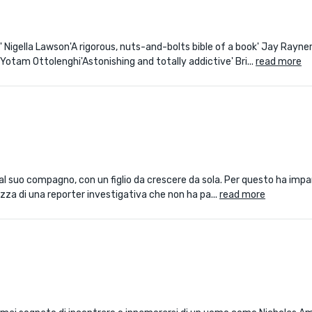
g' Nigella Lawson'A rigorous, nuts-and-bolts bible of a book' Jay Rayner
Yotam Ottolenghi'Astonishing and totally addictive' Bri...
read more
suo compagno, con un figlio da crescere da sola. Per questo ha impar
zza di una reporter investigativa che non ha pa...
read more