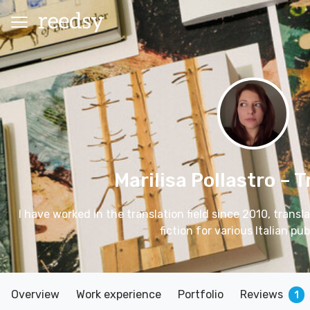
Marilisa Pollastro
– T
I have worked in the translation field since 2010, trans
fiction for various Italian pub
Overview
Work experience
Portfolio
Reviews
1