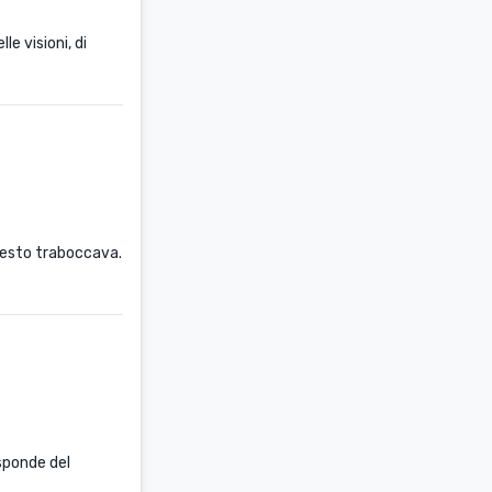
e visioni, di
questo traboccava.
 sponde del