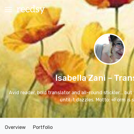
Isabella Zani
– Tran
Avid reader, bold translator and all-round stickler... but
until it dazzles. Motto: «Form is
Overview
Portfolio