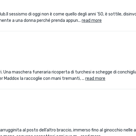
b.Il sessismo di oggi non è come quello degli anni ’50, è sottile, disinvo
amente a una donna perché prenda appun...
read more
ri. Una maschera funeraria ricoperta di turchesi e schegge di conchigli
er Maddox la raccoglie con mani tremanti, ...
read more
rrugginita al posto dell’altro braccio, immerso fino al ginocchio nelle