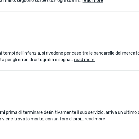
alla mano, seguono sospettosi ogni sua m...
read more
dai tempi dell'infanzia, si rivedono per caso tra le bancarelle del mercat
 per gli errori di ortografia e sogna...
read more
orni prima di terminare definitivamente il suo servizio, arriva un ultimo 
 viene trovato morto, con un foro di proi...
read more