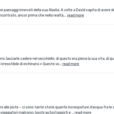
paesaggi innevati della sua Alaska. A volte a David capita di avere dell
incontrato, ancor prima che nella realtà,...
read more
, lasciarle cadere nel secchiello: di questo era piena la sua vita, di 
resistibile di inchinarsi.» Queste so...
read more
iani alle piste – ci sono tante storie quante increspature d’acqua fra le
aggiatori malconci, loschi autostoppisti e ...
read more