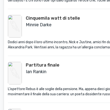
del bayou? E chi sono i due tipi dallo sguardo feroce che, fucile 
Cinquemila watt di stelle
Minnie Darke
Dodici anni dopo il loro ultimo incontro, Nick e Justine, amici fin 
Alexandria Park. Ventisei anni, la ragazza ha un'allergia conclamata
Partitura finale
Ian Rankin
L'ispettore Rebus è alle soglie della pensione. Ma, appena dieci gi
movimentare il finale della sua carriera: un poeta dissidente russo