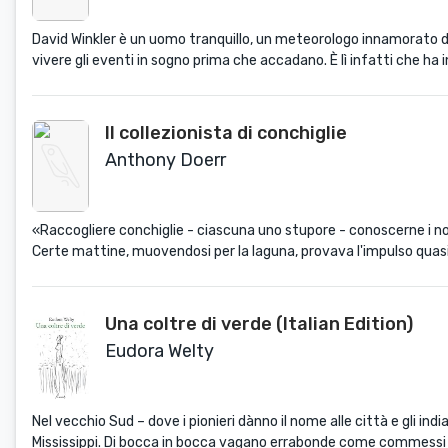
David Winkler è un uomo tranquillo, un meteorologo innamorato dei 
vivere gli eventi in sogno prima che accadano. È lì infatti che ha 
Il collezionista di conchiglie
Anthony Doerr
«Raccogliere conchiglie - ciascuna uno stupore - conoscerne i nomi
Certe mattine, muovendosi per la laguna, provava l'impulso quasi ir
Una coltre di verde (Italian Edition)
Eudora Welty
Nel vecchio Sud – dove i pionieri dànno il nome alle città e gli ind
Mississippi. Di bocca in bocca vagano errabonde come commessi vi