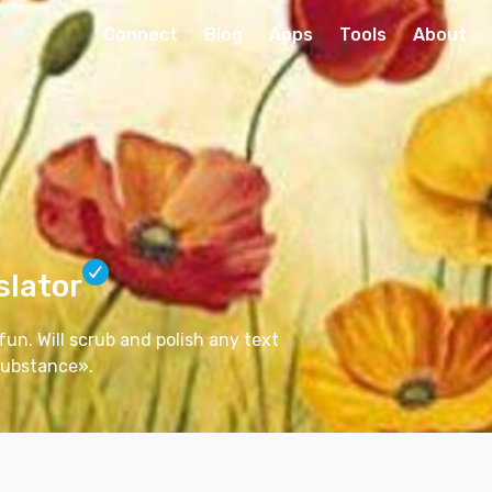
Connect
Blog
Apps
Tools
About
slator
 fun. Will scrub and polish any text
 substance».