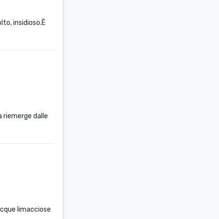
lto, insidioso.È
a riemerge dalle
 acque limacciose