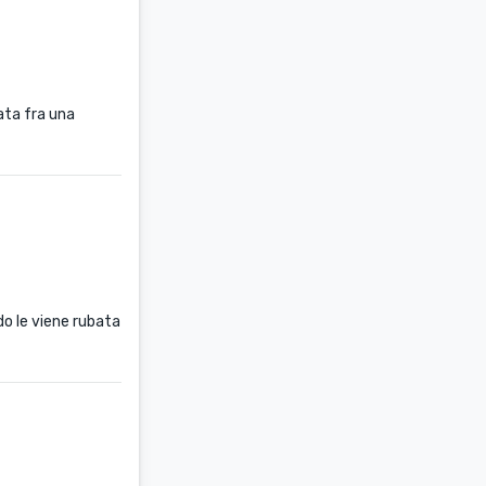
data fra una
do le viene rubata