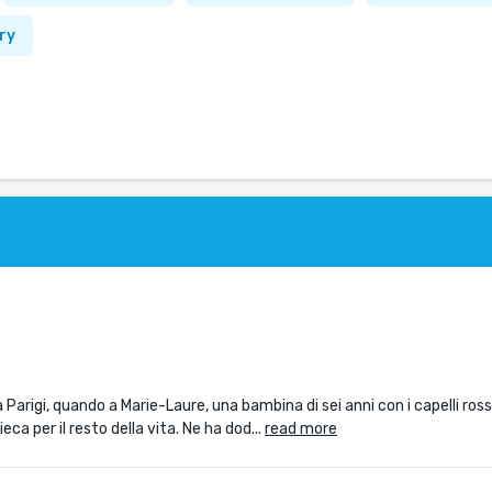
ry
igi, quando a Marie-Laure, una bambina di sei anni con i capelli rossi e
ca per il resto della vita. Ne ha dod...
read more