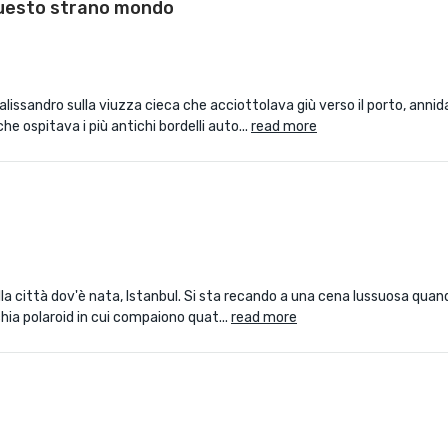
 questo strano mondo
 palissandro sulla viuzza cieca che acciottolava giù verso il porto, anni
he ospitava i più antichi bordelli auto...
read more
nella città dov'è nata, Istanbul. Si sta recando a una cena lussuosa quan
chia polaroid in cui compaiono quat...
read more