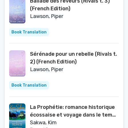
Ballade des rêveurs (Rivals t. 3)
(French Edition)
Lawson, Piper
Book Translation
Sérénade pour un rebelle (Rivals t.
2) (French Edition)
Lawson, Piper
Book Translation
La Prophétie: romance historique
écossaise et voyage dans le temps
(Les Lairds des Highlands t. 1)
Sakwa, Kim