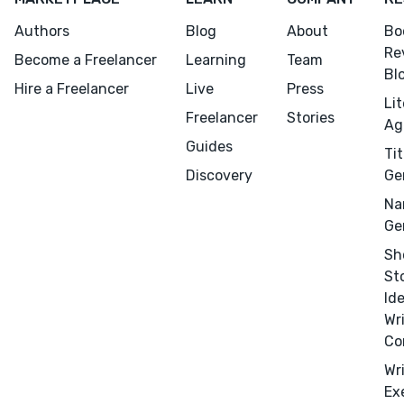
Authors
Blog
About
Bo
Re
Become a Freelancer
Learning
Team
Bl
Hire a Freelancer
Live
Press
Li
Freelancer
Stories
Ag
Guides
Tit
Discovery
Ge
Na
Ge
Sh
Menu
Close
St
Id
CONNECT
Wr
Editing
Co
Design
Wr
Ex
Marketing